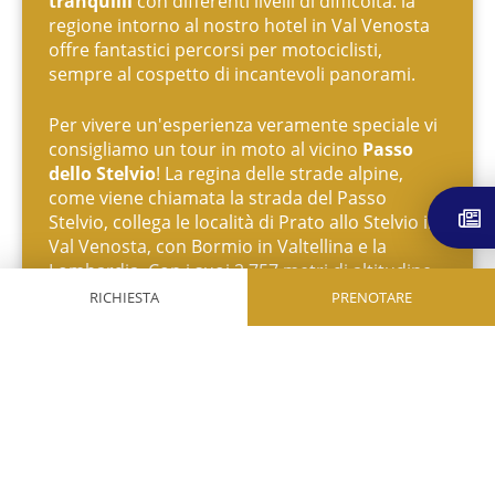
tranquilli
con differenti livelli di difficoltà: la
regione intorno al nostro hotel in Val Venosta
offre fantastici percorsi per motociclisti,
sempre al cospetto di incantevoli panorami.
Per vivere un'esperienza veramente speciale vi
consigliamo un tour in moto al vicino
Passo
dello Stelvio
! La regina delle strade alpine,
come viene chiamata la strada del Passo
Stelvio, collega le località di Prato allo Stelvio in
Val Venosta, con Bormio in Valtellina e la
Lombardia. Con i suoi 2.757 metri di altitudine,
il Passo dello Stelvio è il valico più alto
RICHIESTA
PRENOTARE
d'Italia
e il secondo valico asfaltato più alto
dell'intero arco alpino. Aperta al traffico dalla
fine di maggio all'inizio di novembre, a seconda
delle condizioni meteo, la strada del passo è in
cima a tutte le liste dei tour più belli da fare in
moto e in bici: un’avventura lunga
48 tornanti
!
Siete stati sorpresi dalla pioggia? Grazie al