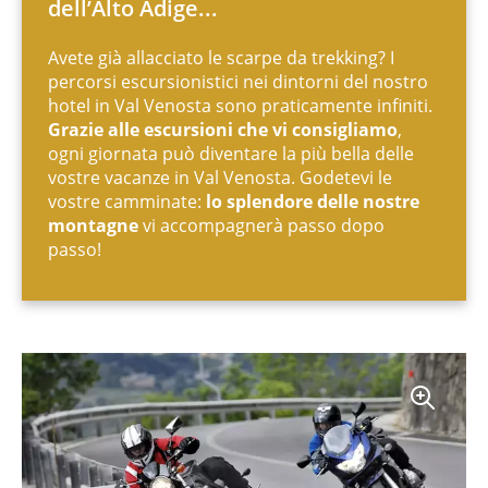
dell’Alto Adige...
Avete già allacciato le scarpe da trekking? I
percorsi escursionistici nei dintorni del nostro
hotel in Val Venosta sono praticamente infiniti.
Grazie alle escursioni che vi consigliamo
,
ogni giornata può diventare la più bella delle
vostre vacanze in Val Venosta. Godetevi le
vostre camminate:
lo splendore delle nostre
montagne
vi accompagnerà passo dopo
passo!