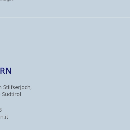
ERN
 Stilfserjoch,
 Südtirol
3
n.it